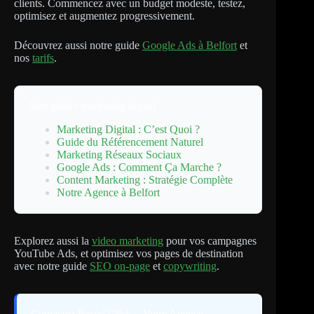
clients. Commencez avec un budget modeste, testez,
optimisez et augmentez progressivement.
Découvrez aussi notre guide
Google Ads à Belfort
et
nos
tarifs
.
Nos guides marketing digital
Marketing Digital : C’est Quoi ?
Guide du Référencement Naturel
Marketing Réseaux Sociaux
Google Ads : Comment Ça Marche ?
Content Marketing : Stratégie Complète
Notre Agence à Belfort
Explorez aussi la
video marketing
pour vos campagnes
YouTube Ads, et optimisez vos pages de destination
avec notre guide
SEO on-page
et
copywriting
.
Contactez Based Click – Votre Agence