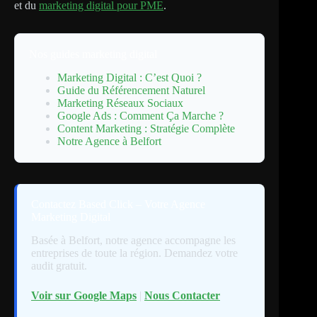
et du
marketing digital pour PME
.
Nos guides marketing digital
Marketing Digital : C’est Quoi ?
Guide du Référencement Naturel
Marketing Réseaux Sociaux
Google Ads : Comment Ça Marche ?
Content Marketing : Stratégie Complète
Notre Agence à Belfort
Contactez Based Click – Votre Agence
Marketing Digital
Basée à Belfort, notre agence accompagne les
entreprises de toute la région. Demandez votre
audit gratuit.
Voir sur Google Maps
|
Nous Contacter