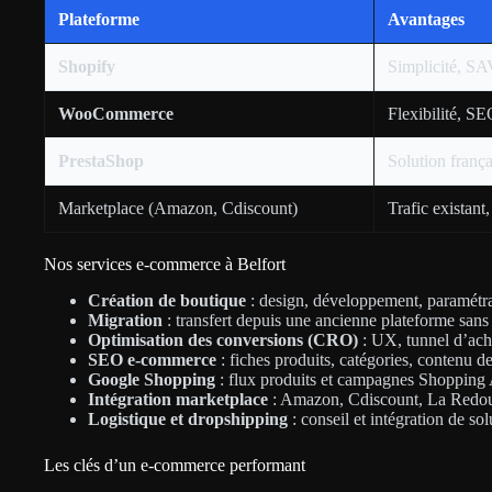
Plateforme
Avantages
Shopify
Simplicité, SA
WooCommerce
Flexibilité, SE
PrestaShop
Solution frança
Marketplace (Amazon, Cdiscount)
Trafic existant
Nos services e-commerce à Belfort
Création de boutique
: design, développement, paramétr
Migration
: transfert depuis une ancienne plateforme san
Optimisation des conversions (CRO)
: UX, tunnel d’ach
SEO e-commerce
: fiches produits, catégories, contenu 
Google Shopping
: flux produits et campagnes Shopping
Intégration marketplace
: Amazon, Cdiscount, La Red
Logistique et dropshipping
: conseil et intégration de so
Les clés d’un e-commerce performant