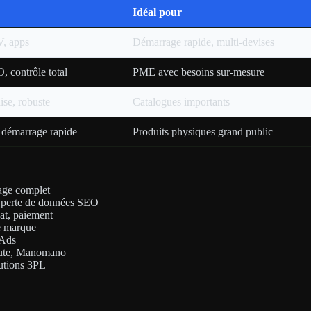
Idéal pour
V, apps
Démarrage rapide, multi-devises
O, contrôle total
PME avec besoins sur-mesure
ise, robuste
Catalogues importants
, démarrage rapide
Produits physiques grand public
age complet
s perte de données SEO
at, paiement
de marque
 Ads
oute, Manomano
lutions 3PL