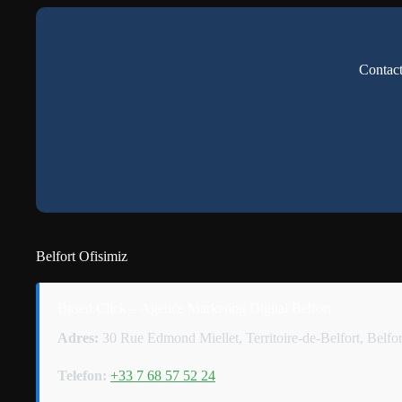
Contac
Belfort Ofisimiz
Based Click – Agence Marketing Digital Belfort
Adres:
30 Rue Edmond Miellet, Territoire-de-Belfort, Belfor
Telefon:
+33 7 68 57 52 24