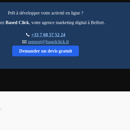
Prêt à développer votre activité en ligne ?
tez
Based Click
, votre agence marketing digital à Belfort.
📞
+33 7 68 57 52 24
📧
support@basedclick.fr
Demander un devis gratuit
t