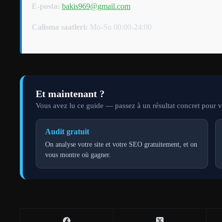
E-posta:
bakis969@gmail.com
Calisma saatleri:
Mo-Su 00:00-24:00
Et maintenant ?
Vous avez lu ce guide — passez à un résultat concret pour vo
Audit gratuit
On analyse votre site et votre SEO gratuitement, et on
vous montre où gagner.