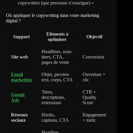
copywriters (que personne n’enseigne) »
Où appliquer le copywriting dans votre marketing
digital ?
Éléments à
Support
Objectif
optimiser
Headlines, sous-
Site web
titres, CTA,
Conversion
pages de vente
Email
Objet, preview
Ouverture +
marketing
text, corps, CTA
clic
Titres,
CTR +
Google
descriptions,
Quality
Ads
extensions
Score
Réseaux
Hooks,
Engagement
sociaux
captions, CTA
+ trafic
Headline,