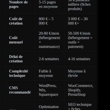
Nombre de
5-15 pages
milliers (fiches
pages
en moyenne
produits)
Coût de
800 € – 5
3 000 € – 30
création
000 €
000 €+
20-80 €/mois
50-500 €/mois
Coût
(hébergement
(hébergement +
mensuel
+
outils +
maintenance)
paiement)
Délai de
2-6 semaines
4-16 semaines
création
Complexité
Faible à
Moyenne à
technique
moyenne
élevée
WordPress,
WooCommerce,
CMS
Wix,
Shopify,
recommandé
Squarespace
PrestaShop
SEO technique
Optimisation
+ fiches