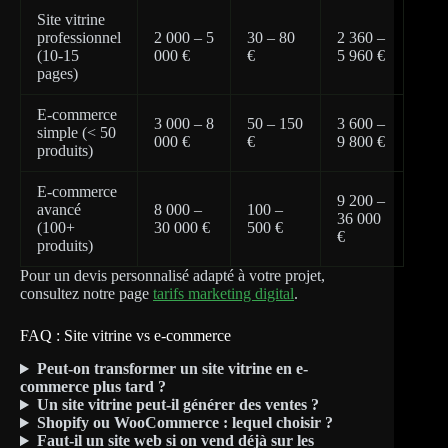
Site vitrine
professionnel
2 000 – 5
30 – 80
2 360 –
(10-15
000 €
€
5 960 €
pages)
E-commerce
3 000 – 8
50 – 150
3 600 –
simple (< 50
000 €
€
9 800 €
produits)
E-commerce
9 200 –
avancé
8 000 –
100 –
36 000
(100+
30 000 €
500 €
€
produits)
Pour un devis personnalisé adapté à votre projet,
consultez notre page
tarifs marketing digital
.
FAQ : Site vitrine vs e-commerce
Peut-on transformer un site vitrine en e-
commerce plus tard ?
Un site vitrine peut-il générer des ventes ?
Shopify ou WooCommerce : lequel choisir ?
Faut-il un site web si on vend déjà sur les