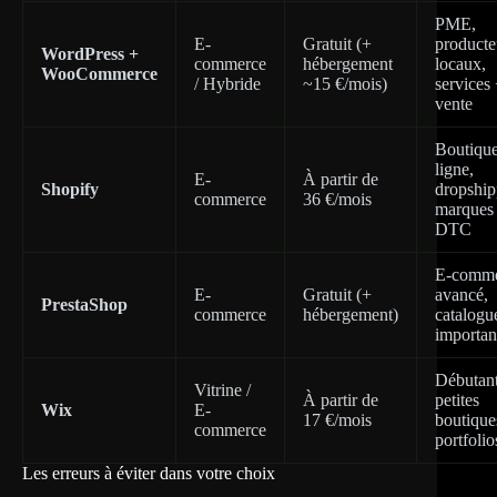
PME,
E-
Gratuit (+
producte
WordPress +
commerce
hébergement
locaux,
WooCommerce
/ Hybride
~15 €/mois)
services
vente
Boutique
ligne,
E-
À partir de
Shopify
dropship
commerce
36 €/mois
marques
DTC
E-comme
E-
Gratuit (+
avancé,
PrestaShop
commerce
hébergement)
catalogu
importan
Débutant
Vitrine /
À partir de
petites
Wix
E-
17 €/mois
boutique
commerce
portfolio
Les erreurs à éviter dans votre choix