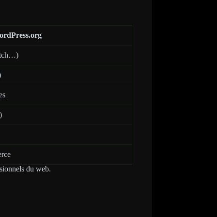
rdPress.org
itch…)
)
es
)
erce
ssionnels du web.