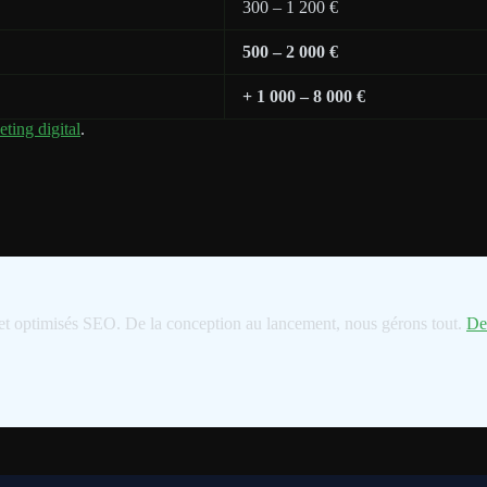
300 – 1 200 €
500 – 2 000 €
+ 1 000 – 8 000 €
eting digital
.
 et optimisés SEO. De la conception au lancement, nous gérons tout.
De