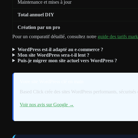
Maintenance et mises à jour
Total annuel DIY
Création par un pro
Pour un comparatif détaillé, consultez notre
guide des tarifs mark
WordPress est-il adapté au e-commerce ?
Mon site WordPress sera-t-il lent ?
Puis-je migrer mon site actuel vers WordPress ?
Votre site WordPress clé en main
Based Click crée des sites WordPress performants, sécurisés
Voir nos avis sur Google →