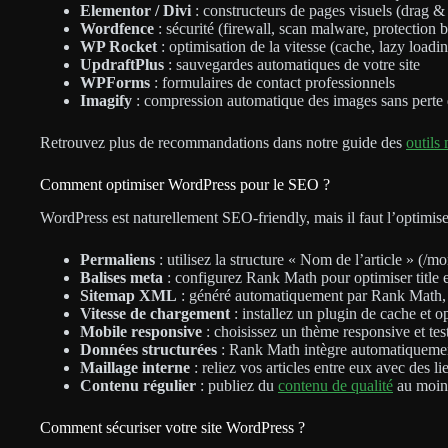
Elementor / Divi
: constructeurs de pages visuels (drag &
Wordfence
: sécurité (firewall, scan malware, protection b
WP Rocket
: optimisation de la vitesse (cache, lazy loadin
UpdraftPlus
: sauvegardes automatiques de votre site
WPForms
: formulaires de contact professionnels
Imagify
: compression automatique des images sans perte 
Retrouvez plus de recommandations dans notre guide des
outils
Comment optimiser WordPress pour le SEO ?
WordPress est naturellement SEO-friendly, mais il faut l’optimise
Permaliens
: utilisez la structure « Nom de l’article » (/m
Balises meta
: configurez Rank Math pour optimiser title 
Sitemap XML
: généré automatiquement par Rank Math,
Vitesse de chargement
: installez un plugin de cache et 
Mobile responsive
: choisissez un thème responsive et tes
Données structurées
: Rank Math intègre automatiqueme
Maillage interne
: reliez vos articles entre eux avec des li
Contenu régulier
: publiez du
contenu de qualité
au moins
Comment sécuriser votre site WordPress ?