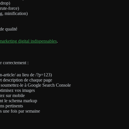
 drop)
rute-force)
g, minification)
de qualité
 marketing digital indispensables
.
r correctement :
on-article/ au lieu de /?p=123)
et description de chaque page
 soumettez-le à Google Search Console
optimisez vos images
tez sur mobile
nt le schema markup
ens pertinents
 une fois par semaine