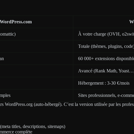
WordPress.com
Wo
tomattic)
À votre charge (OVH, o2sw
Totale (thèmes, plugins, code
lan
60 000+ extensions disponibl
Avancé (Rank Math, Yoast…
Hébergement : 3-30 €/mois
imples
Sites professionnels, e-comm
urs WordPress.org (auto-hébergé). C’est la version utilisée par les profe
(meta titles, descriptions, sitemaps)
ommerce complète