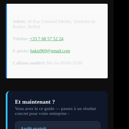
Based Click – Agence Marketing Digital Belfort
Adres:
30 Rue Edmond Miellet, Territoire-de-
Belfort, Belfort
Telefon:
+33 7 68 57 52 24
E-posta:
bakis969@gmail.com
Calisma saatleri:
Mo-Su 00:00-24:00
Et maintenant ?
Vous avez lu ce guide — passez à un résultat
concret pour votre entreprise :
Audit gratuit