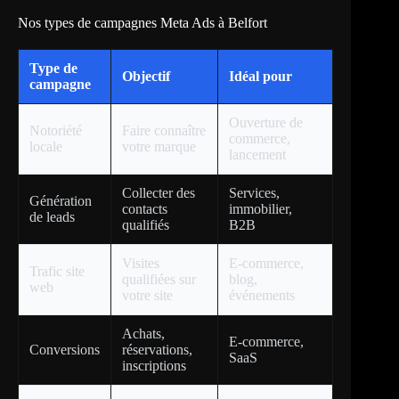
Nos types de campagnes Meta Ads à Belfort
Type de
Objectif
Idéal pour
campagne
Ouverture de
Notoriété
Faire connaître
commerce,
locale
votre marque
lancement
Collecter des
Services,
Génération
contacts
immobilier,
de leads
qualifiés
B2B
Visites
E-commerce,
Trafic site
qualifiées sur
blog,
web
votre site
événements
Achats,
E-commerce,
Conversions
réservations,
SaaS
inscriptions