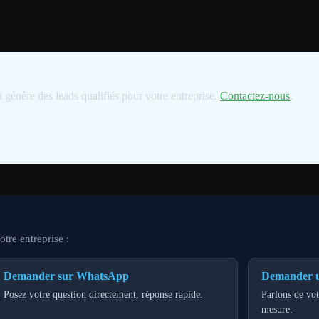
 génère des leads qualifiés pour votre entreprise.
Contactez-nous
.
tre entreprise :
Demander sur WhatsApp
Demander u
Posez votre question directement, réponse rapide.
Parlons de vot
mesure.