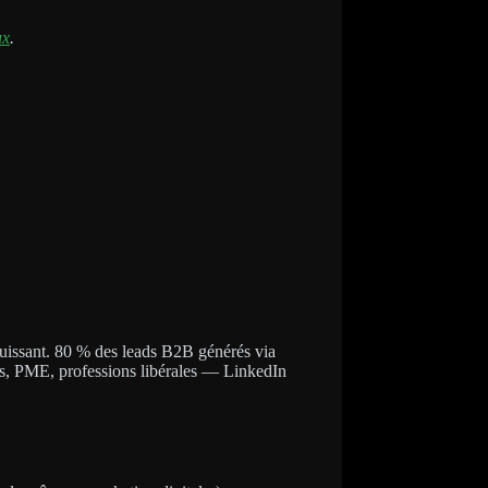
ux
.
puissant. 80 % des leads B2B générés via
els, PME, professions libérales — LinkedIn