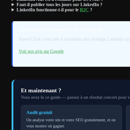
Faut-il publier tous les jours sur LinkedIn ?
LinkedIn fonctionne-t-il pour le
B2C
?
Développez votre présence B2B sur LinkedIn
Based Click vous aide à construire une stratégie LinkedIn qui
Voir nos avis sur Google
Et maintenant ?
Vous avez lu ce guide — passez à un résultat concret pour vo
Audit gratuit
On analyse votre site et votre SEO gratuitement, et on
vous montre où gagner.