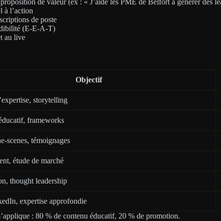
e proposition de valeur (ex : « J’aide les PME de Belfort à générer des l
l à l’action
escriptions de poste
dibilité (E-E-A-T)
t au live
Objectif
expertise, storytelling
éducatif, frameworks
e-scenes, témoignages
nt, étude de marché
ion, thought leadership
dIn, expertise approfondie
s’applique : 80 % de contenu éducatif, 20 % de promotion.