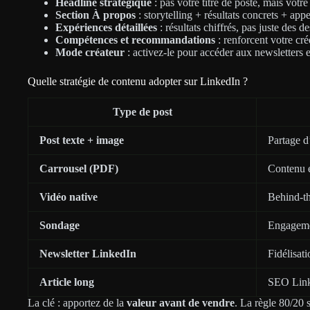
Headline stratégique
: pas votre titre de poste, mais votr
Section À propos
: storytelling + résultats concrets + appe
Expériences détaillées
: résultats chiffrés, pas juste des d
Compétences et recommandations
: renforcent votre cré
Mode créateur
: activez-le pour accéder aux newsletters e
Quelle stratégie de contenu adopter sur LinkedIn ?
Type de post
Post texte + image
Partage d’
Carrousel (PDF)
Contenu 
Vidéo native
Behind-th
Sondage
Engageme
Newsletter LinkedIn
Fidélisat
Article long
SEO Linke
La clé : apportez de la
valeur avant de vendre
. La règle 80/20 