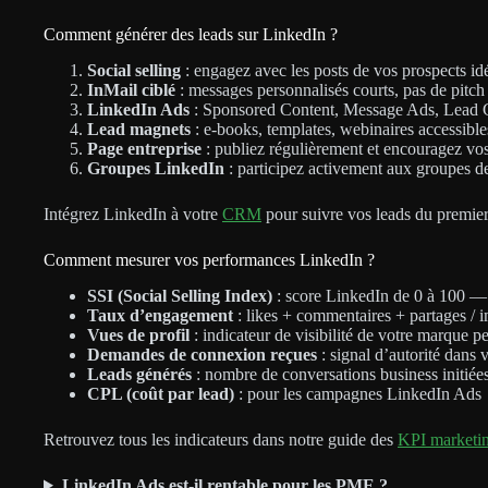
Comment générer des leads sur LinkedIn ?
Social selling
: engagez avec les posts de vos prospects i
InMail ciblé
: messages personnalisés courts, pas de pitc
LinkedIn Ads
: Sponsored Content, Message Ads, Le
Lead magnets
: e-books, templates, webinaires accessible
Page entreprise
: publiez régulièrement et encouragez vo
Groupes LinkedIn
: participez activement aux groupes de
Intégrez LinkedIn à votre
CRM
pour suivre vos leads du premier
Comment mesurer vos performances LinkedIn ?
SSI (Social Selling Index)
: score LinkedIn de 0 à 100 —
Taux d’engagement
: likes + commentaires + partages / 
Vues de profil
: indicateur de visibilité de votre marque p
Demandes de connexion reçues
: signal d’autorité dans 
Leads générés
: nombre de conversations business initiée
CPL (coût par lead)
: pour les campagnes LinkedIn Ads
Retrouvez tous les indicateurs dans notre guide des
KPI marketin
LinkedIn Ads est-il rentable pour les PME ?