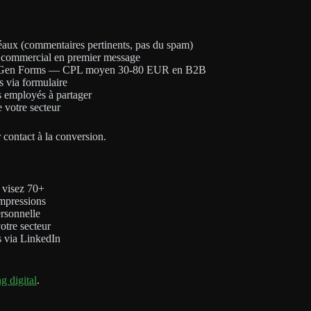
déaux (commentaires pertinents, pas du spam)
h commercial en premier message
ad Gen Forms — CPL moyen 30-80 EUR en B2B
s via formulaire
s employés à partager
 votre secteur
 contact à la conversion.
 visez 70+
impressions
ersonnelle
votre secteur
s via LinkedIn
g digital
.