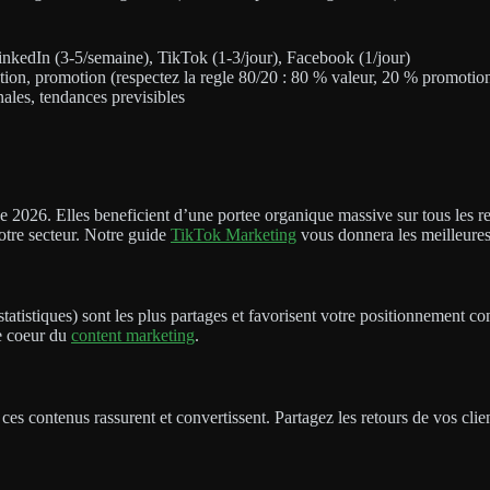
LinkedIn (3-5/semaine), TikTok (1-3/jour), Facebook (1/jour)
ation, promotion (respectez la regle 80/20 : 80 % valeur, 20 % promotio
nales, tendances previsibles
e 2026. Elles beneficient d’une portee organique massive sur tous les res
votre secteur. Notre guide
TikTok Marketing
vous donnera les meilleures
s, statistiques) sont les plus partages et favorisent votre positionnemen
le coeur du
content marketing
.
es contenus rassurent et convertissent. Partagez les retours de vos client