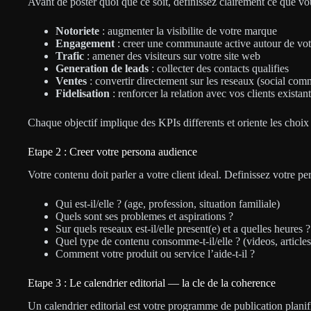
Avant de poster quoi que ce soit, definissez clairement ce que v
Notoriete
: augmenter la visibilite de votre marque
Engagement
: creer une communaute active autour de vo
Trafic
: amener des visiteurs sur votre site web
Generation de leads
: collecter des contacts qualifies
Ventes
: convertir directement sur les reseaux (social com
Fidelisation
: renforcer la relation avec vos clients existan
Chaque objectif implique des KPIs differents et oriente les choix
Etape 2 : Creer votre persona audience
Votre contenu doit parler a votre client ideal. Definissez votre p
Qui est-il/elle ? (age, profession, situation familiale)
Quels sont ses problemes et aspirations ?
Sur quels reseaux est-il/elle present(e) et a quelles heures ?
Quel type de contenu consomme-t-il/elle ? (videos, articles
Comment votre produit ou service l’aide-t-il ?
Etape 3 : Le calendrier editorial — la cle de la coherence
Un calendrier editorial est votre programme de publication planifie