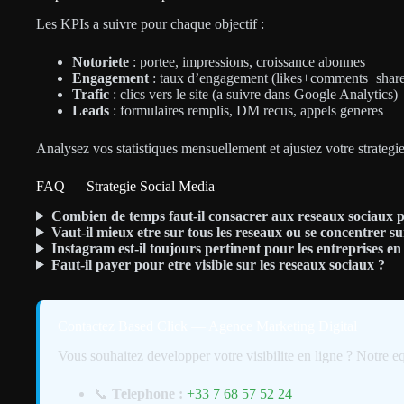
Les KPIs a suivre pour chaque objectif :
Notoriete
: portee, impressions, croissance abonnes
Engagement
: taux d’engagement (likes+comments+shares
Trafic
: clics vers le site (a suivre dans Google Analytics)
Leads
: formulaires remplis, DM recus, appels generes
Analysez vos statistiques mensuellement et ajustez votre strategi
FAQ — Strategie Social Media
Combien de temps faut-il consacrer aux reseaux sociaux 
Vaut-il mieux etre sur tous les reseaux ou se concentrer s
Instagram est-il toujours pertinent pour les entreprises en
Faut-il payer pour etre visible sur les reseaux sociaux ?
Contactez Based Click — Agence Marketing Digital
Vous souhaitez developper votre visibilite en ligne ? Notre eq
📞
Telephone :
+33 7 68 57 52 24