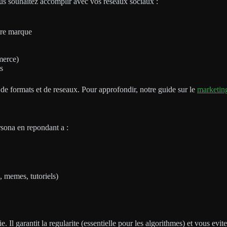
ous souhaitez accomplir avec vos reseaux sociaux :
tre marque
merce)
ts
 de formats et de reseaux. Pour approfondir, notre guide sur le
marketin
ersona en repondant a :
, memes, tutoriels)
. Il garantit la regularite (essentielle pour les algorithmes) et vous evi