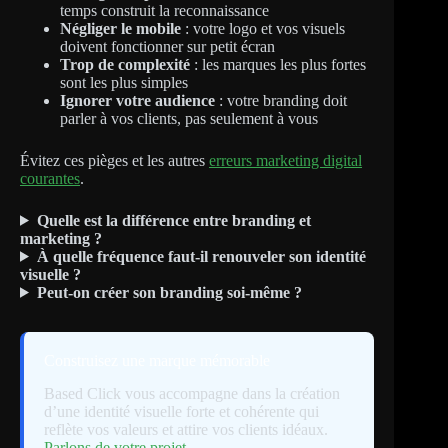
temps construit la reconnaissance
Négliger le mobile
: votre logo et vos visuels
doivent fonctionner sur petit écran
Trop de complexité
: les marques les plus fortes
sont les plus simples
Ignorer votre audience
: votre branding doit
parler à vos clients, pas seulement à vous
Évitez ces pièges et les autres
erreurs marketing digital
courantes
.
Quelle est la différence entre branding et
marketing ?
À quelle fréquence faut-il renouveler son identité
visuelle ?
Peut-on créer son branding soi-même ?
Construisez une marque mémorable
Based Click vous accompagne dans la création
d’une identité visuelle forte et cohérente qui
reflète vos valeurs et attire vos clients idéaux.
Parlons de votre projet
.