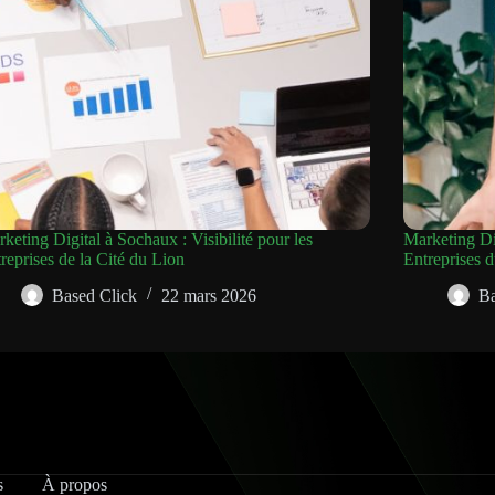
keting Digital à Sochaux : Visibilité pour les
Marketing Dig
reprises de la Cité du Lion
Entreprises 
Based Click
22 mars 2026
Ba
s
À propos