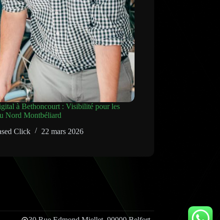
ital à Bethoncourt : Visibilité pour les
du Nord Montbéliard
sed Click
22 mars 2026
30 Rue Edmond Miellet, 90000 Belfort