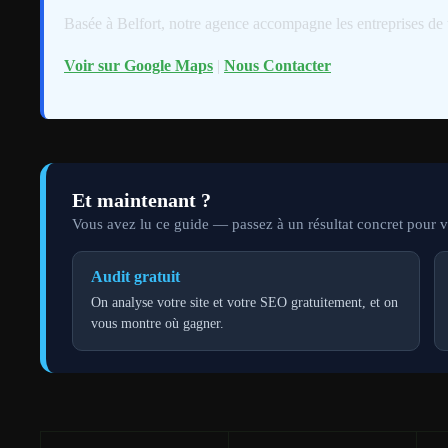
Basée à Belfort, notre agence accompagne les entreprises de 
Voir sur Google Maps
|
Nous Contacter
Et maintenant ?
Vous avez lu ce guide — passez à un résultat concret pour vo
Audit gratuit
On analyse votre site et votre SEO gratuitement, et on
vous montre où gagner.