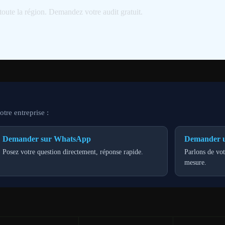
toute la région. Demandez votre audit gratuit.
tre entreprise :
Demander sur WhatsApp
Demander u
Posez votre question directement, réponse rapide.
Parlons de vot
mesure.