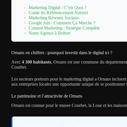
Marketing Digital : C’est Quoi ?
Guide du Référencement Naturel
Marketing Réseaux Sociaux
Google Ads : Comment Ça Marche ?
Content Marketing : Stratégie Complète
Notre Agence à Belfort
Ornans en chiffres : pourquoi investir dans le digital ici ?
Avec
4 300 habitants
, Ornans est une commune du departement d
Courbet.
Les secteurs porteurs pour le marketing digital a Ornans incluent
aux entreprises locales une opportunite unique de se positionner
Le patrimoine et l’attractivite de Ornans
Ornans est connue pour le musee Courbet, la Loue et les maisons 
Contactez Based Click – Votre Agence Marketing Digital