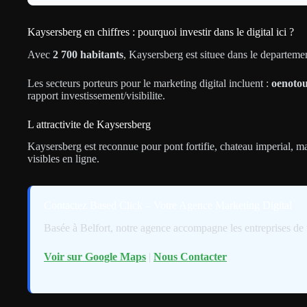
Kaysersberg en chiffres : pourquoi investir dans le digital ici ?
Avec
2 700 habitants
, Kaysersberg est situee dans le departem
Les secteurs porteurs pour le marketing digital incluent :
oenotou
rapport investissement/visibilite.
L attractivite de Kaysersberg
Kaysersberg est reconnue pour pont fortifie, chateau imperial, mar
visibles en ligne.
Contactez Based Click – Votre Agence Marketing Digital
Basée à Belfort, notre agence accompagne les entreprises de 
Voir sur Google Maps
|
Nous Contacter