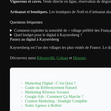
Vignerons et caves.
Vente directe en ligne, réservation de dégust
Artisanat et boutiques.
Les boutiques de Noël et d’artisanat alsa
Questions fréquentes
Comment exploiter la notoriété de « village préféré des França
Quel budget pour le digital à Kaysersberg ?
Passez au digital à Kaysersberg
Kaysersberg est l’un des villages les plus visités de France. Le dig
Découvrez aussi
Ribeauvillé
,
Colmar
et
Munster
.
Nos guides marketing digital
Marketing Digital : C’est Quoi ?
Guide du Référencement Naturel
Marketing Réseaux Sociaux
Google Ads : Comment Ça Marche ?
Content Marketing : Stratégie Complète
Notre Agence à Belfort