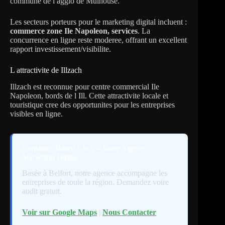
commune de l agglo de Mulhouse.
Les secteurs porteurs pour le marketing digital incluent :
commerce zone Ile Napoleon, services
. La
concurrence en ligne reste moderee, offrant un excellent
rapport investissement/visibilite.
L attractivite de Illzach
Illzach est reconnue pour centre commercial Ile
Napoleon, bords de l Ill. Cette attractivite locale et
touristique cree des opportunites pour les entreprises
visibles en ligne.
Contactez Based Click – Votre Agence
Marketing Digital
Basée à Belfort, notre agence accompagne les
entreprises de toute la région. Demandez votre
audit gratuit.
Voir sur Google Maps
|
Nous Contacter