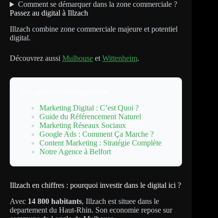
Comment se démarquer dans la zone commerciale ?
Passez au digital à Illzach
Illzach combine zone commerciale majeure et potentiel
digital.
Découvrez aussi
Mulhouse
et
Wittenheim
.
Nos guides marketing digital
Marketing Digital : C’est Quoi ?
Guide du Référencement Naturel
Marketing Réseaux Sociaux
Google Ads : Comment Ça Marche ?
Content Marketing : Stratégie Complète
Notre Agence à Belfort
Illzach en chiffres : pourquoi investir dans le digital ici ?
Avec
14 800 habitants
, Illzach est situee dans le
departement du Haut-Rhin. Son economie repose sur